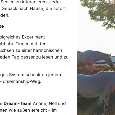
 Seelen zu interagieren. Jeder
m Gepäck nach Hause, die sofort
rden.
ke
rfolgreiches Experiment
iebhaber*innen mit den
wuchsen zu einer harmonischen
eden Tag besser zu lesen und zu
rtiges System schenkten jedem
em Horsemanship-Weg.
om
Dream-Team
Ariane, Nell und
nnen wie außen erreicht – im