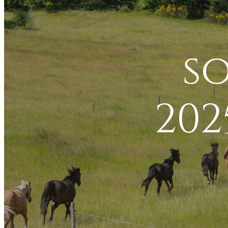
s
202