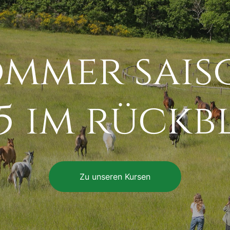
ommer sais
5 im rückb
Zu unseren Kursen