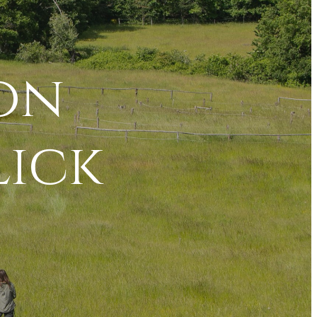
on
lick